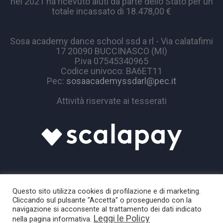
nel 2021 ha ricevuto aiuti da parte dello Stato per un
totale incassato di 18.478,00 €
Sosa academy dance school ssd a rl - Via calatafimi
17 20090 BUCCINASCO (MI)
P.iva 07545340965
Codice univoco: BA6ET11
Pec:
sosaacademyssdarl@pec.it
Attività riservate ai tesserati
Questo sito utilizza cookies di profilazione e di marketing.
Cliccando sul pulsante "Accetta" o proseguendo con la
navigazione si acconsente al trattamento dei dati indicato
Leggi le Policy
nella pagina informativa.
Sosa Academy © 2024 / All Rights Reserved