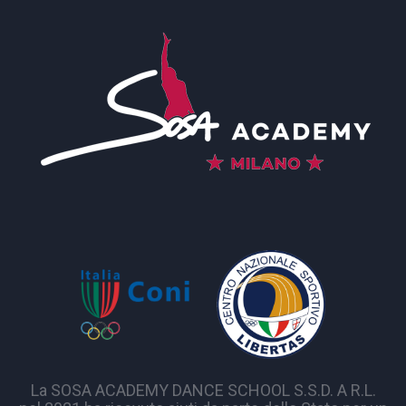
La SOSA ACADEMY DANCE SCHOOL S.S.D. A R.L.