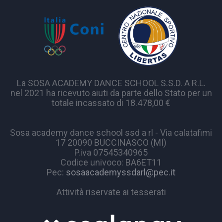
La SOSA ACADEMY DANCE SCHOOL S.S.D. A R.L.
nel 2021 ha ricevuto aiuti da parte dello Stato per un
totale incassato di 18.478,00 €
Sosa academy dance school ssd a rl - Via calatafimi
17 20090 BUCCINASCO (MI)
P.iva 07545340965
Codice univoco: BA6ET11
Pec:
sosaacademyssdarl@pec.it
Attività riservate ai tesserati