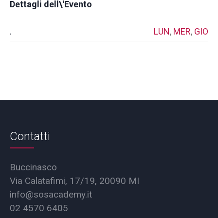
Dettagli dell\'Evento
.
LUN
,
MER
,
GIO
Contatti
Buccinasco
Via Calatafimi, 17/19, 20090 MI
info@sosacademy.it
02 4570 6405