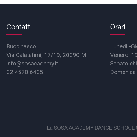
Contatti
Orari
Buccinasco
Lunedì -Gi
Via Calatafimi, 17/19, 20090 MI
Venerdì 1
info@sosacademy.it
Sabato chi
02 4570 6405
Domenica 
La SOSA ACADEMY DANCE SCHOOL S.S.D. 