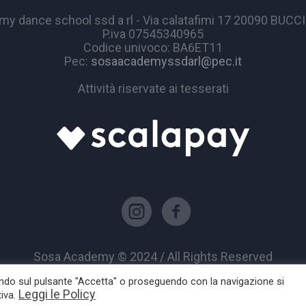
y dance school ssd a rl - Via calatafimi 17 20090 BUC
P.iva 07545340965
Codice univoco: BA6ET11
Pec:
sosaacademyssdarl@pec.it
Attività riservate ai tesserati
Sosa Academy © 2024 / All Rights Reserved
cando sul pulsante "Accetta" o proseguendo con la navigazione si
Leggi le Policy
tiva.