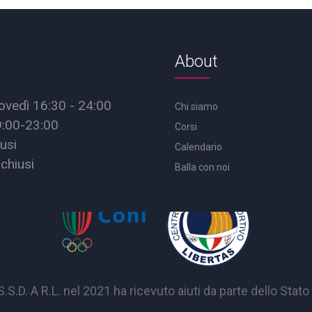
About
ovedì 16:30 - 24:00
Chi siamo
9:00-23:00
Corsi
usi
Calendario
chiusi
Balla con noi
A R.L. nel 2021 ha ricevuto aiuti da parte dello Stato p