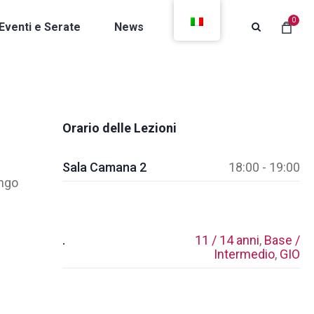
0
Eventi e Serate
News
Contatti
Orario delle Lezioni
Sala Camana 2
18:00 - 19:00
ango
.
11 / 14 anni
,
Base /
Intermedio
,
GIO