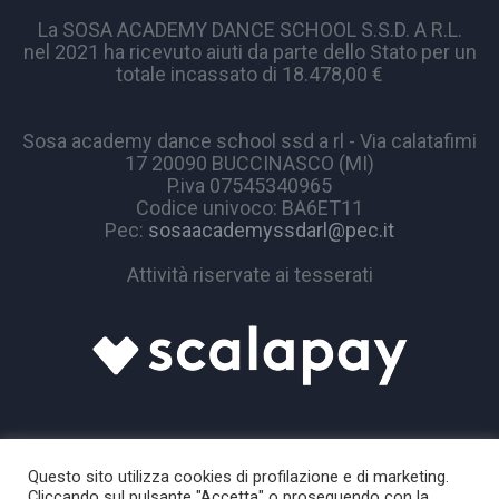
La SOSA ACADEMY DANCE SCHOOL S.S.D. A R.L.
nel 2021 ha ricevuto aiuti da parte dello Stato per un
totale incassato di 18.478,00 €
Sosa academy dance school ssd a rl - Via calatafimi
17 20090 BUCCINASCO (MI)
P.iva 07545340965
Codice univoco: BA6ET11
Pec:
sosaacademyssdarl@pec.it
Attività riservate ai tesserati
Questo sito utilizza cookies di profilazione e di marketing.
Cliccando sul pulsante "Accetta" o proseguendo con la