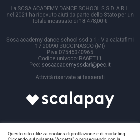
La SOSA ACADEMY DANCE SCHOOL S.S.D. A R.L.
nel 2021 ha ricevuto aiuti da parte dello Stato per un
totale incassato di 18.478,00 €
Sosa academy dance school ssd a rl - Via calatafimi
17 20090 BUCCINASCO (MI)
P.iva 07545340965
Codice univoco: BA6ET11
Pec:
sosaacademyssdarl@pec.it
Attività riservate ai tesserati
Questo sito utilizza cookies di profilazione e di marketing.
Cliccando sul pulsante "Accetta" o proseguendo con la