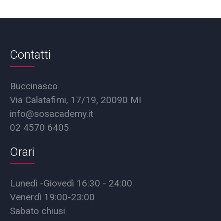
Contatti
Buccinasco
Via Calatafimi, 17/19, 20090 MI
info@sosacademy.it
02 4570 6405
Orari
Lunedì -Giovedì 16:30 - 24:00
Venerdì 19:00-23:00
Sabato chiusi