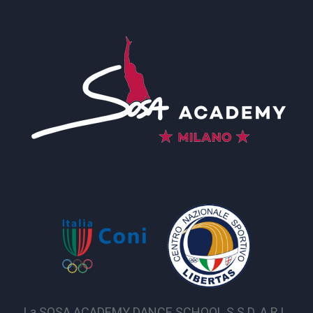
La SOSA ACADEMY DANCE SCHOOL S.S.D. A R.L.