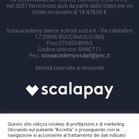
nel 2021 ha ricevuto aiuti da parte dello Stato per un
totale incassato di 18.478,00 €
Sosa academy dance school ssd a rl - Via calatafimi
17 20090 BUCCINASCO (MI)
P.iva 07545340965
Codice univoco: BA6ET11
Pec:
sosaacademyssdarl@pec.it
Attività riservate ai tesserati
Questo sito utilizza cookies di profilazione e di marketing.
Cliccando sul pulsante "Accetta" o proseguendo con la
navigazione si acconsente al trattamento dei dati indicato