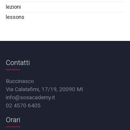
lezioni
lessons
Contatti
Buccinasco
Via Calatafimi, 17/19, 20090 MI
info@sosacademy.it
02 4570 6405
Orari