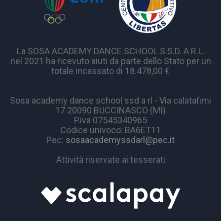
La SOSA ACADEMY DANCE SCHOOL S.S.D. A R.L.
nel 2021 ha ricevuto aiuti da parte dello Stato per un
totale incassato di 18.478,00 €
Sosa academy dance school ssd a rl - Via calatafimi
17 20090 BUCCINASCO (MI)
P.iva 07545340965
Codice univoco: BA6ET11
Pec:
sosaacademyssdarl@pec.it
Attività riservate ai tesserati