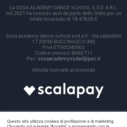
La SOSA ACADEMY DANCE SCHOOL S.S.D. A R.L.
nel 2021 ha ricevuto aiuti da parte dello Stato per un
totale incassato di 18.478,00 €
Sosa academy dance school ssd a rl - Via calatafimi
17 20090 BUCCINASCO (MI)
P.iva 07545340965
Codice univoco: BA6ET11
Pec:
sosaacademyssdarl@pec.it
Attività riservate ai tesserati
Questo sito utilizza cookies di profilazione e di marketing.
Cliccando sul pulsante "Accetta" o proseguendo con la