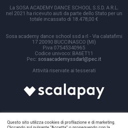
La SOSA ACADEMY DANCE SCHOOL S.S.D. A R.L.
nel 2021 ha ricevuto aiuti da parte dello Stato per un
totale incassato di 18.478,00 €
Sosa academy dance school ssd a rl - Via calatafimi
17 20090 BUCCINASCO (MI)
P.iva 07545340965
Codice univoco: BA6ET11
Pec:
sosaacademyssdarl@pec.it
Attività riservate ai tesserati
Questo sito utilizza cookies di profilazione e di marketing.
Cliccando sul pulsante "Accetta" o proseguendo con la