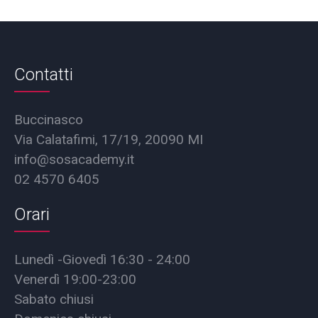
Contatti
Buccinasco
Via Calatafimi, 17/19, 20090 MI
info@sosacademy.it
02 4570 6405
Orari
Lunedì -Giovedì 16:30 - 24:00
Venerdì 19:00-23:00
Sabato chiusi