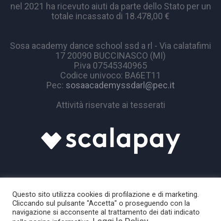
nel 2021 ha ricevuto aiuti da parte dello Stato per un
totale incassato di 18.478,00 €
Sosa academy dance school ssd a rl - Via calatafimi
17 20090 BUCCINASCO (MI)
P.iva 07545340965
Codice univoco: BA6ET11
Pec:
sosaacademyssdarl@pec.it
Attività riservate ai tesserati
Questo sito utilizza cookies di profilazione e di marketing.
Cliccando sul pulsante "Accetta" o proseguendo con la
navigazione si acconsente al trattamento dei dati indicato