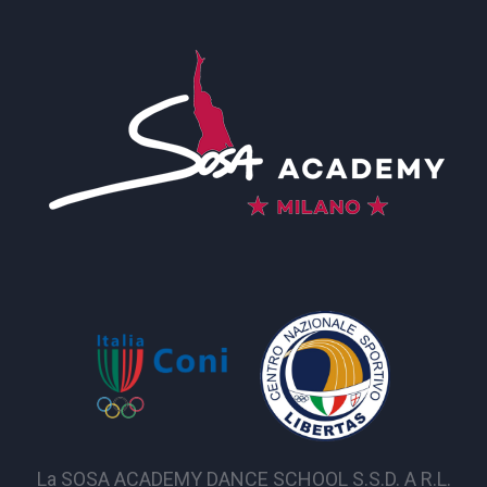
La SOSA ACADEMY DANCE SCHOOL S.S.D. A R.L.