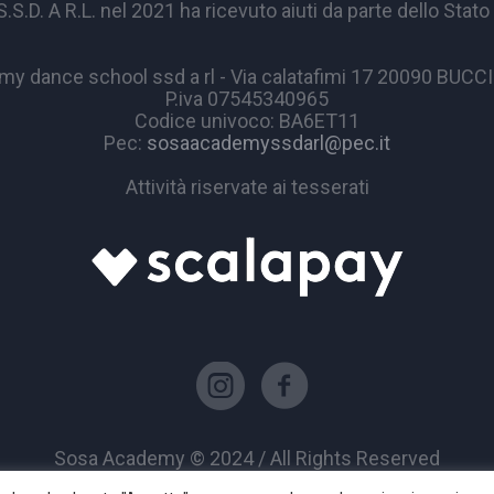
A R.L. nel 2021 ha ricevuto aiuti da parte dello Stato p
y dance school ssd a rl - Via calatafimi 17 20090 BUC
P.iva 07545340965
Codice univoco: BA6ET11
Pec:
sosaacademyssdarl@pec.it
Attività riservate ai tesserati
Sosa Academy © 2024 / All Rights Reserved