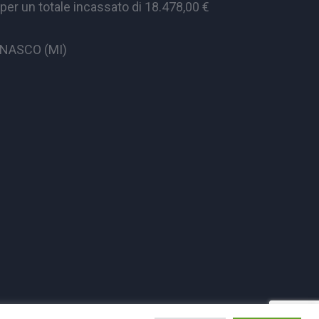
er un totale incassato di 18.478,00 €
CINASCO (MI)