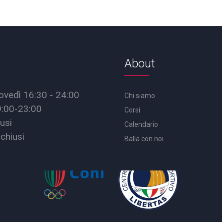
About
ovedì 16:30 - 24:00
Chi siamo
9:00-23:00
Corsi
usi
Calendario
chiusi
Balla con noi