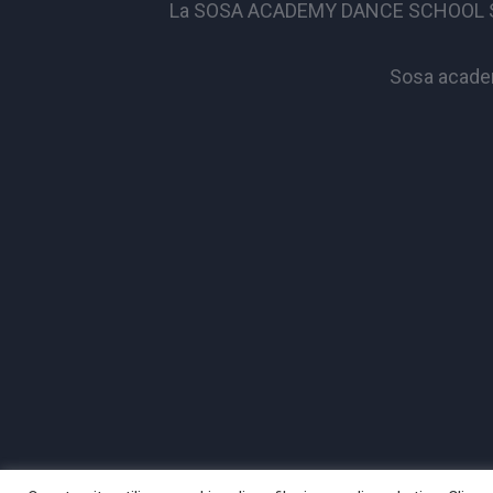
La SOSA ACADEMY DANCE SCHOOL S.S.D. 
Sosa academ