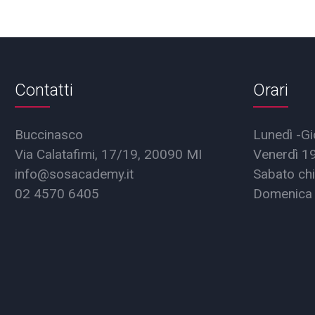
Contatti
Orari
Buccinasco
Lunedì -Gi
Via Calatafimi, 17/19, 20090 MI
Venerdì 1
info@sosacademy.it
Sabato chi
02 4570 6405
Domenica 